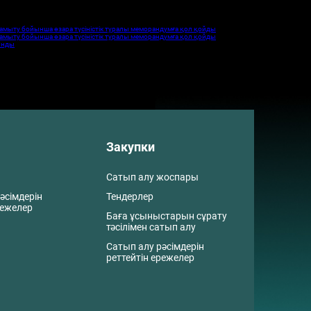
дамыту бойынша өзара түсіністік туралы меморандумға қол қойды
дамыту бойынша өзара түсіністік туралы меморандумға қол қойды
сынды
Закупки
Сатып алу жоспары
әсімдерін
Тендерлер
режелер
Баға ұсыныстарын сұрату
тәсілімен сатып алу
Сатып алу рәсімдерін
реттейтін ережелер