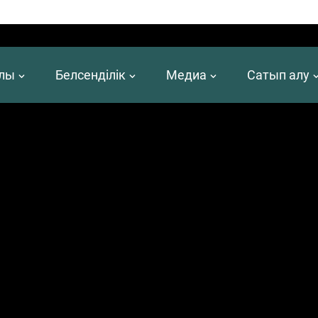
алы
Белсенділік
Медиа
Сатып алу
е аттестаттаудан өтті, сондай-ақ
SWIFT SIP-2018
талаптарына сәйкестігіне SWIFT аудиті бойынша
ы инфрақұрылым бағдарламасы) талаптары мен аудиттің және сертификаттау күндері туралы а