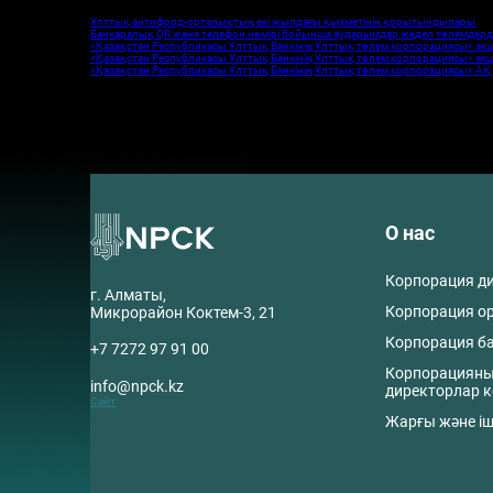
Свежие записи
Ұлттық антифрод-орталықтың екі жылдағы қызметінің қорытындылары
Банкаралық QR және телефон нөмірі бойынша аударымдар жедел төлемдерд
«Қазақстан Республикасы Ұлттық Банкінің Ұлттық төлем корпорациясы» акц
«Қазақстан Республикасы Ұлттық Банкінің Ұлттық төлем корпорациясы» акц
«Қазақстан Республикасы Ұлттық Банкінің Ұлттық төлем корпорациясы» АҚ A
Свежие комментарии
Нет комментариев для просмотра.
О нас
Корпорация д
г. Алматы,
Корпорация о
Микрорайон Коктем-3, 21
Корпорация б
+7 7272 97 91 00
Корпорациян
info@npck.kz
директорлар к
Сайт
Жарғы және іш