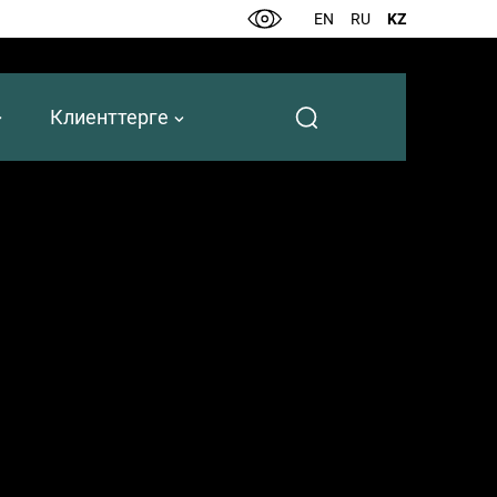
EN
RU
KZ
Клиенттерге
 барлық рәсімдерді сәтті аяқтады. Талаптарға сәйкестігін көрсететін қызмет
қпаратты көрсететіндігін еске саламыз.