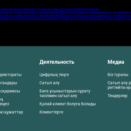
і пайдаланатын қазақстандықтардың басым бөлігіне қолжетімді болды
ионерлік қоғамы UnionPay International-мен QR-кодтар бойынша трансшекаралық төлемдерді 
ионерлік қоғамы UnionPay International-мен QR-кодтар бойынша трансшекаралық төлемдерді 
xellect-пен бірлесіп Қазақстанда цифрлық теңгені енгізу перспективалары туралы зерттеу ұ
Деятельность
Медиа
иректораты
Цифрлық теңге
Біз туралы
ргандары
Сатып алу
Сатып алу р
реттейтін е
асқармасы
Баға ұсыныстарын сұрату
тәсілімен сатып алу
Тендерлер
ың
еңесі
Қалай клиент болуға болады
кі құжаттар
Клиенттерге