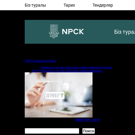
Біз туралы
Тарих
Тендерлер
Біз тур
Посты с тэгом: SWIFT
SWIFT сервистік бюро
Опубликовано: 26 ноября, 2021 в 12:27 пп
Категории:
Жаңалықтар мен баспасөз хабарламалары
,
Медиа
Тэги:
SWIFT
,
Жаңалықтар мен баспасөз хабарламалары
ҚР ҰБ ҰТК SWIFT сервистік бюросы
SWIFT SIP – 2019
талаптарына сәйкестігін
бюросы сертификатталған мәртебесі бар SWIFT қызмет бюросында SIP (жалп
Поиск
Поиск