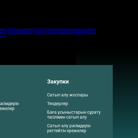
дамыту бойынша өзара түсіністік туралы меморандумға қол қойды
дамыту бойынша өзара түсіністік туралы меморандумға қол қойды
сынды
Закупки
Сатып алу жоспары
әсімдерін
Тендерлер
режелер
Баға ұсыныстарын сұрату
тәсілімен сатып алу
Сатып алу рәсімдерін
реттейтін ережелер