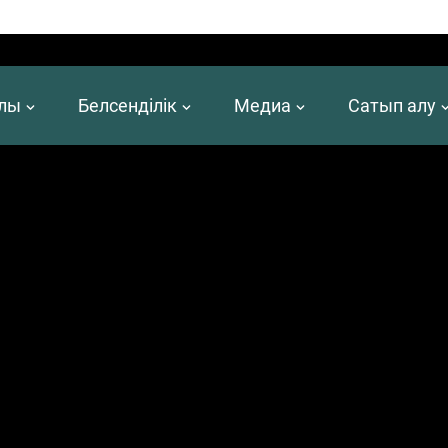
алы
Белсенділік
Медиа
Сатып алу
 сервисі –
«
СДАО»
ақпараттық жүйесі
(
СДАО
)
жұмыс істей бастады.
бармай-ақ қаржылық қызметтерді алу мүмкіндігін көздейді.
 клиенттерді қашықтықтан сәйкестендіруге және оларға банктік шоттар мен депозиттер аш
рығының кәсіби қатысушыларына, төлем және микроқаржылық ұйымдарға да қолжетімді.