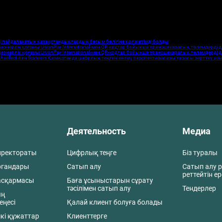
және «Biometric (Биометрик)» ЖШС атынан биометрия қызметтерінің 4 Жеткізушісі қосылды»
ың қатысушылары ++7 727 297 91 00 телефоны бойынша ҰТК жүгіне алады.
і пайдаланатын қазақстандықтардың басым бөлігіне қолжетімді болды
ионерлік қоғамы UnionPay International-мен QR-кодтар бойынша трансшекаралық төлемдерді 
ионерлік қоғамы UnionPay International-мен QR-кодтар бойынша трансшекаралық төлемдерді 
xellect-пен бірлесіп Қазақстанда цифрлық теңгені енгізу перспективалары туралы зерттеу ұ
Деятельность
Медиа
иректораты
Цифрлық теңге
Біз туралы
ргандары
Сатып алу
Сатып алу р
реттейтін е
асқармасы
Баға ұсыныстарын сұрату
тәсілімен сатып алу
Тендерлер
ың
еңесі
Қалай клиент болуға болады
кі құжаттар
Клиенттерге