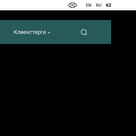
EN
RU
KZ
Клиенттерге
у, төлем карточкаларын шығару, кредит беру сияқты қызметтерді