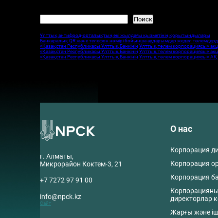
«Бүгінгі күні СДАО «Vision Labs» ЖШҚ, «Verigram» ЖШС «Оз Форензика» ЖШҚ 
СДАО
сервисіне қосылуға қызығушылық танытқан жағдайда қаржы нарығын
Поиск
Поиск
Свежие записи
Ұлттық антифрод-орталықтың екі жылдағы қызметінің қорытындылары
Банкаралық QR және телефон нөмірі бойынша аударымдар жедел төлемдерд
«Қазақстан Республикасы Ұлттық Банкінің Ұлттық төлем корпорациясы» акц
«Қазақстан Республикасы Ұлттық Банкінің Ұлттық төлем корпорациясы» акц
«Қазақстан Республикасы Ұлттық Банкінің Ұлттық төлем корпорациясы» АҚ A
Свежие комментарии
Нет комментариев для просмотра.
О нас
Корпорация д
г. Алматы,
Корпорация о
Микрорайон Коктем-3, 21
Корпорация б
+7 7272 97 91 00
Корпорациян
info@npck.kz
директорлар к
Сайт
Жарғы және іш