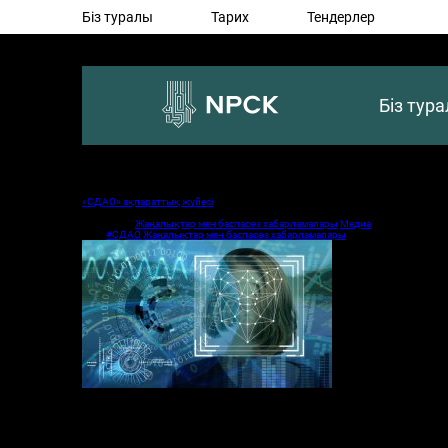
Біз туралы
Тарих
Тендерлер
Біз тур
Посты с тэгом: #СДАО
«СДАО» ақпараттық жүйесі
Опубликовано: 1 октября, 2020 в 11:43 дп
Категории:
Жаңалықтар мен баспасөз хабарламалары
,
Медиа
Тэги:
#СДАО
,
Жаңалықтар мен баспасөз хабарламалары
2020 жылғы 1 қазан
ы
нан бастап
қашықтықтан биометриялық сәйкестендіру
СДАО
«тұлғаны тану» технологиясын қолдана отырып, қаржы ұйымына жеке 
Қашықтықтан биометриялық сәйкестендіру қаржы нарығының қатысушыларына
көрсетуге мүмкіндік береді.
Сервис
банктерге де, сақтандыру компанияларына да, бағалы қағаздар на