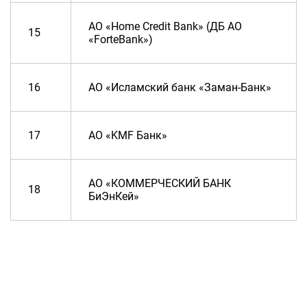
АО «Home Credit Bank» (ДБ АО
15
«ForteBank»)
16
АО «Исламский банк «Заман-Банк»
17
АО «KMF Банк»
АО «КОММЕРЧЕСКИЙ БАНК
18
БиЭнКей»