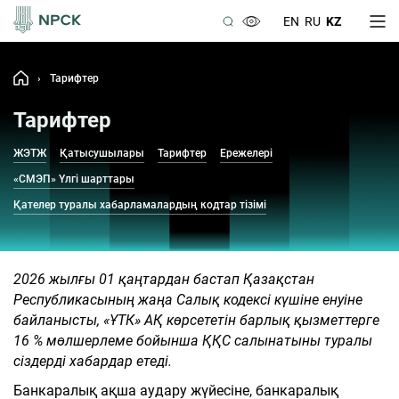
EN
RU
KZ
›
Тарифтер
Тарифтер
ЖЭТЖ
Қатысушылары
Тарифтер
Ережелерi
«СМЭП» Үлгі шарттары
Қателер туралы хабарламалардың кодтар тізімі
2026 жылғы 01 қаңтардан бастап Қазақстан
Республикасының жаңа Салық кодексі күшіне енуіне
байланысты, «ҰТК» АҚ көрсететін барлық қызметтерге
16 % мөлшерлеме бойынша ҚҚС салынатыны туралы
сіздерді хабардар етеді.
Банкаралық ақша аудару жүйесіне, банкаралық