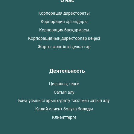
О нас
Корпорация директораты
Корпорация органдары
Корпорация басқармасы
Корпорацияның директорлар кеңесі
Жарғы және ішкі құжаттар
Деятельность
Цифрлық теңге
Сатып алу
Баға ұсыныстарын сұрату тәсілімен сатып алу
Қалай клиент болуға болады
Клиенттерге