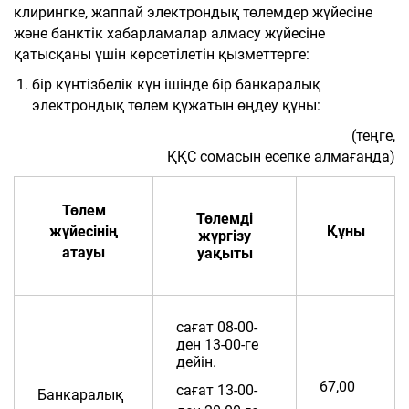
клирингке, жаппай электрондық төлемдер жүйесіне
және банктік хабарламалар алмасу жүйесіне
қатысқаны үшін көрсетілетін қызметтерге:
бір күнтізбелік күн ішінде бір банкаралық
электрондық төлем құжатын өңдеу құны:
(теңге,
ҚҚС сомасын есепке алмағанда)
Төлем
Төлемді
жүйесінің
Құны
жүргізу
атауы
уақыты
сағат 08-00-
ден 13-00-ге
дейін.
67,00
сағат 13-00-
Банкаралық