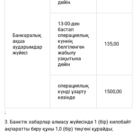
дейін.
13-00-ден
бастап
Банкаралық
операциялық
ақша
күннің
135,00
аударымдар
белгіленген
жүйесі
жабылу
уақытына
дейін
операциялық
күнді ұзарту
1500,00
кезінде
;
3. Банктік хабарлар алмасу жүйесінде 1 (бір) килобайт
ақпаратты беру құны 1,0 (бір) теңгені құрайды;