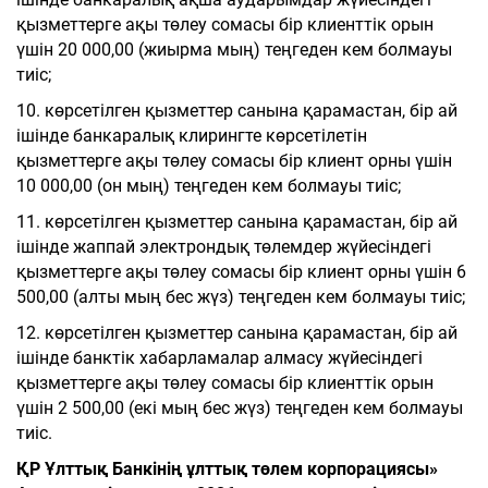
қызметтерге ақы төлеу сомасы бір клиенттік орын
үшін 20 000,00 (жиырма мың) теңгеден кем болмауы
тиіс;
10. көрсетілген қызметтер санына қарамастан, бір ай
ішінде банкаралық клирингте көрсетілетін
қызметтерге ақы төлеу сомасы бір клиент орны үшін
10 000,00 (он мың) теңгеден кем болмауы тиіс;
11. көрсетілген қызметтер санына қарамастан, бір ай
ішінде жаппай электрондық төлемдер жүйесіндегі
қызметтерге ақы төлеу сомасы бір клиент орны үшін 6
500,00 (алты мың бес жүз) теңгеден кем болмауы тиіс;
12. көрсетілген қызметтер санына қарамастан, бір ай
ішінде банктік хабарламалар алмасу жүйесіндегі
қызметтерге ақы төлеу сомасы бір клиенттік орын
үшін 2 500,00 (екі мың бес жүз) теңгеден кем болмауы
тиіс.
ҚР Ұлттық Банкінің ұлттық төлем корпорациясы»