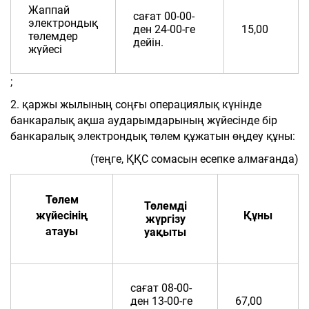
Жаппай
сағат 00-00-
электрондық
ден 24-00-ге
15,00
төлемдер
дейін.
жүйесі
;
2. қаржы жылының соңғы операциялық күнінде
банкаралық ақша аударымдарының жүйесінде бір
банкаралық электрондық төлем құжатын өңдеу құны:
(теңге, ҚҚС сомасын есепке алмағанда)
Төлем
Төлемді
жүйесінің
Құны
жүргізу
атауы
уақыты
сағат 08-00-
ден 13-00-ге
67,00