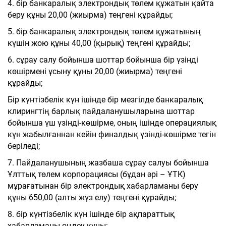
4. бір банкаралық электрондық төлем құжатын қайта
беру құны 20,00 (жиырма) теңгені құрайды;
5. бір банкаралық электрондық төлем құжатының
күшін жою құны 40,00 (қырық) теңгені құрайды;
6. сұрау салу бойынша шоттар бойынша бір үзінді
көшірмені ұсыну құны 20,00 (жиырма) теңгені
құрайды;
Бір күнтізбелік күн ішінде бір мезгілде банкаралық
клирингтің барлық пайдаланушыларына шоттар
бойынша үш үзінді-көшірме, оның ішінде операциялық
күн жабылғаннан кейін финалдық үзінді-көшірме тегін
беріледі;
7. Пайдаланушының жазбаша сұрау салуы бойынша
Ұлттық төлем корпорациясы (бұдан әрі – ҰТК)
мұрағатынан бір электрондық хабарламаны беру
құны 650,00 (алты жүз елу) теңгені құрайды;
8. бір күнтізбелік күн ішінде бір ақпараттық
хабарламаны өңдеу құны: