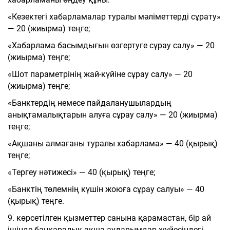
«Кезектегі хабарламалар туралы мәліметтерді сұрату»
— 20 (жиырма) теңге;
«Хабарлама басымдығын өзгертуге сұрау салу» — 20
(жиырма) теңге;
«Шот параметрінің жай-күйіне сұрау салу» — 20
(жиырма) теңге;
«Банктердің немесе пайдаланушылардың
анықтамалықтарын алуға сұрау салу» — 20 (жиырма)
теңге;
«Ақшаны алмағаны туралы хабарлама» — 40 (қырық)
теңге;
«Тергеу нәтижесі» — 40 (қырық) теңге;
«Банктің төлемнің күшін жоюға сұрау салуы» — 40
(қырық) теңге.
9. көрсетілген қызметтер санына қарамастан, бір ай
ішінде банкаралық ақша аударымдар жүйесіндегі