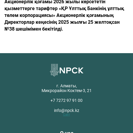
Акционерлік қоғамы 2026 жылы көрсететін
қызметтерге тарифтер «ҚР Ұлттық Банкінің ұлттық
төлем корпорациясы» Акционерлік қоғамының
Директорлар кеңесінің 2025 жылғы 25 желтоқсан
№38 шешімімен бекітілді.
г. Алматы,
Микрорайон Коктем-3, 21
+7 7272 97 91 00
info@npck.kz
Сайт