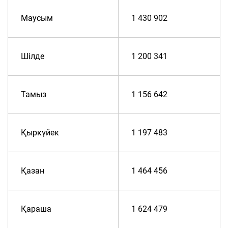
Маусым
1 430 902
Шілде
1 200 341
Тамыз
1 156 642
Қыркүйек
1 197 483
Қазан
1 464 456
Қараша
1 624 479