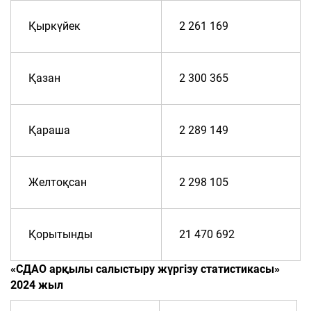
Қыркүйек
2 261 169
Қазан
2 300 365
Қараша
2 289 149
Желтоқсан
2 298 105
Қорытынды
21 470 692
«СДАО арқылы салыстыру жүргізу статистикасы»
2024 жыл