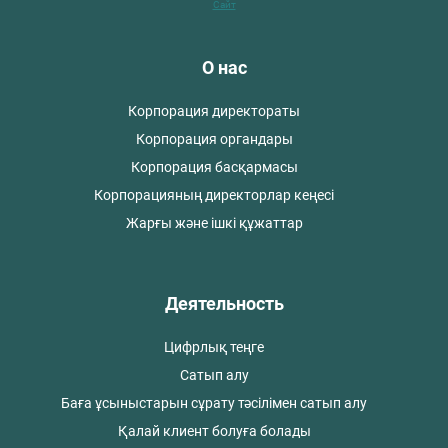
Сайт
О нас
Корпорация директораты
Корпорация органдары
Корпорация басқармасы
Корпорацияның директорлар кеңесі
Жарғы және ішкі құжаттар
Деятельность
Цифрлық теңге
Сатып алу
Баға ұсыныстарын сұрату тәсілімен сатып алу
Қалай клиент болуға болады