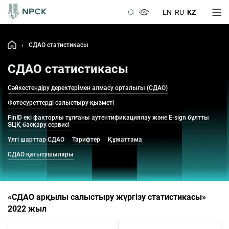
EN
RU
KZ
›
СДАО статистикасы
СДАО статистикасы
Сәйкестендіру деректерімен алмасу орталығы (СДАО)
Фотосуреттерді салыстыру қызметі
FinID екі факторлы тұлғаны аутентификациялау және E-sign бұлтты
ЭЦҚ басқару сервисі
Үлгі шарттар СДАО
Тарифтер
Құжаттама
СДАО қатысушылары
«СДАО арқылы салыстыру жүргізу статистикасы»
2022 жыл