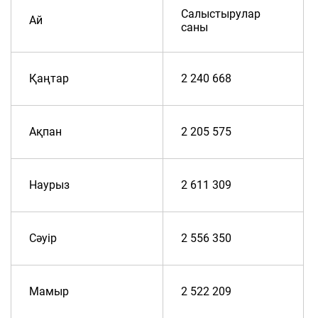
Салыстырулар
Ай
саны
Қаңтар
2 240 668
Ақпан
2 205 575
Наурыз
2 611 309
Сәуір
2 556 350
Мамыр
2 522 209