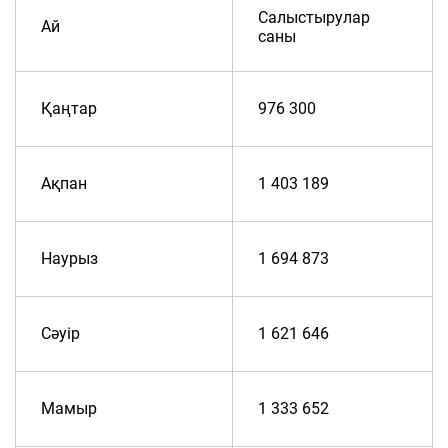
Салыстырулар
Ай
саны
Қаңтар
976 300
Ақпан
1 403 189
Наурыз
1 694 873
Сәуір
1 621 646
Мамыр
1 333 652