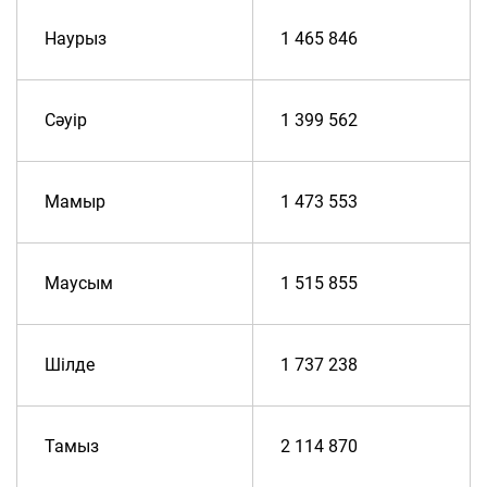
Наурыз
1 465 846
Сәуір
1 399 562
Мамыр
1 473 553
Маусым
1 515 855
Шілде
1 737 238
Тамыз
2 114 870