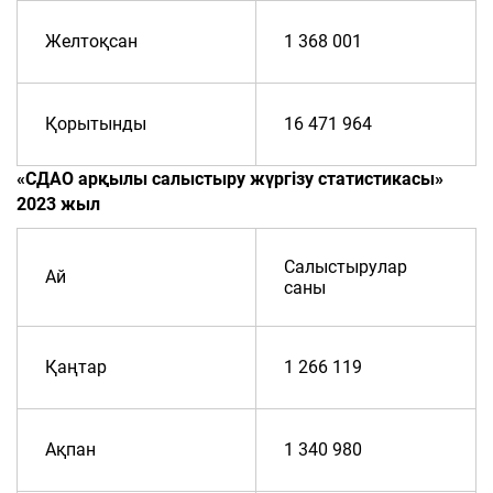
Желтоқсан
1 368 001
Қорытынды
16 471 964
«СДАО арқылы салыстыру жүргізу статистикасы»
2023 жыл
Салыстырулар
Ай
саны
Қаңтар
1 266 119
Ақпан
1 340 980