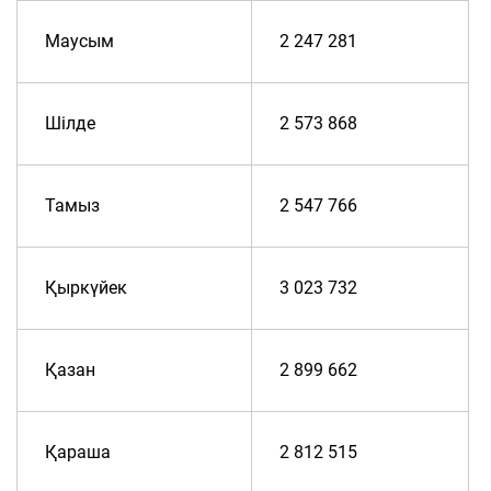
Маусым
2 247 281
Шілде
2 573 868
Тамыз
2 547 766
Қыркүйек
3 023 732
Қазан
2 899 662
Қараша
2 812 515