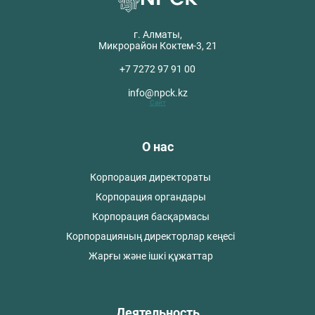
г. Алматы,
Микрорайон Коктем-3, 21
+7 7272 97 91 00
info@npck.kz
Сайт
О нас
Корпорация директораты
Корпорация органдары
Корпорация басқармасы
Корпорацияның директорлар кеңесі
Жарғы және ішкі құжаттар
Деятельность