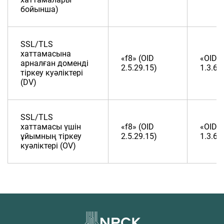
бойынша)
SSL/TLS
хаттамасына
«f8» (OID
«OID
арналған доменді
2.5.29.15)
1.3.6.1
тіркеу куәліктері
(DV)
SSL/TLS
хаттамасы үшін
«f8» (OID
«OID
ұйымның тіркеу
2.5.29.15)
1.3.6.1
куәліктері (OV)