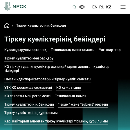
EN
RU
KZ
›
Тіркеу куәліктерінің бейіндері
Тіркеу куәліктерінің бейіндері
Куәландырушы орталық
Техникалық сипаттамасы
Үлгі шарттар
Тіркеу куәліктерімен басқару
КО тіркеу туралы куәліктер және қайтарып алынған куәліктер
тізімдері
Нысан идентификаторларын тіркеу куәлігі саясаты
ҰТК КО қосымша сервистері
КО құжаттары
КО саясаты мен регламенті
Техникалық көмек
Тіркеу куәліктерінің бейіндері
"Issuer" және "Subject" өрістері
Тіркеу куәліктерінің құрылымы
Кері қайтарып алынған тіркеу куәліктері тізімінің құрылымы