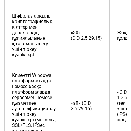
Шифрлау арқылы
криптографиялық
кілттер мен
деректердің
«30»
Жоқ (
құпиялылығын
(OID 2.5.29.15)
қолда
қамтамасыз ету
үшін тіркеу
куәліктері
Клиентті Windows
платформасында
немесе басқа
платформаларда
«OID
сервермен немесе
1.3.6.1
қызметпен
«a0» (OID
(тек 
аутентификациялау
2.5.29.15)
үшін)
үшін тіркеу
(IPSec
куәліктері (мысалы,
жағда
SSL/TLS, IPSec
хаттамалары