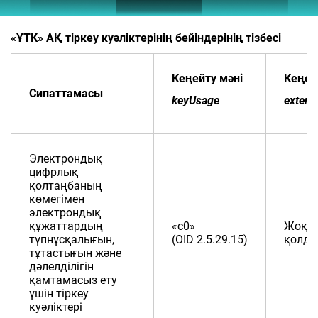
«ҰТК» АҚ тіркеу куәліктерінің бейіндерінің тізбесі
Кеңейту мәні
Кеңей
Сипаттамасы
keyUsage
exten
Электрондық
цифрлық
қолтаңбаның
көмегімен
электрондық
құжаттардың
«c0»
Жоқ (
түпнұсқалығын,
(OID 2.5.29.15)
қолда
тұтастығын және
дәлелділігін
қамтамасыз ету
үшін тіркеу
куәліктері