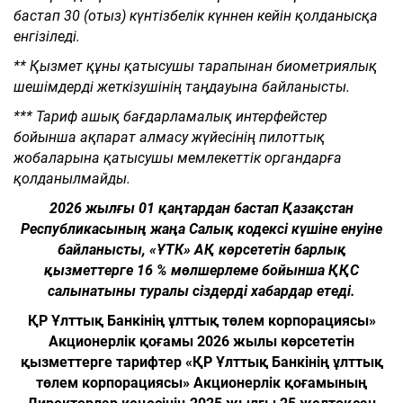
бастап 30 (отыз) күнтізбелік күннен кейін қолданысқа
енгізіледі.
**
Қызмет құны қатысушы тарапынан биометриялық
шешімдерді жеткізушінің таңдауына байланысты.
*** Тариф ашық бағдарламалық интерфейстер
бойынша ақпарат алмасу жүйесінің пилоттық
жобаларына қатысушы мемлекеттік органдарға
қолданылмайды.
2026 жылғы 01 қаңтардан бастап Қазақстан
Республикасының жаңа Салық кодексі күшіне енуіне
байланысты, «ҰТК» АҚ көрсететін барлық
қызметтерге 16 % мөлшерлеме бойынша ҚҚС
салынатыны туралы сіздерді хабардар етеді.
ҚР Ұлттық Банкінің ұлттық төлем корпорациясы»
Акционерлік қоғамы 2026 жылы көрсететін
қызметтерге тарифтер «ҚР Ұлттық Банкінің ұлттық
төлем корпорациясы» Акционерлік қоғамының