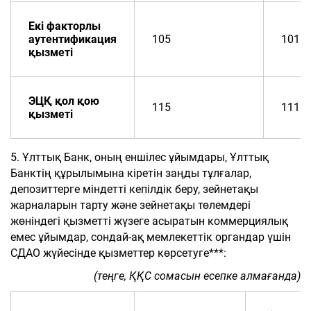
Екі факторлы
аутентификация
105
101
қызметі
ЭЦҚ қол қою
115
111
қызметі
5. Ұлттық Банк, оның еншілес ұйымдары, Ұлттық
Банктің құрылымына кіретін заңды тұлғалар,
депозиттерге міндетті кепілдік беру, зейнетақы
жарналарын тарту және зейнетақы төлемдері
жөніндегі қызметті жүзеге асыратын коммерциялық
емес ұйымдар, сондай-ақ мемлекеттік органдар үшін
СДАО жүйесінде қызметтер көрсетуге***:
(теңге, ҚҚС сомасын есепке алмағанда)