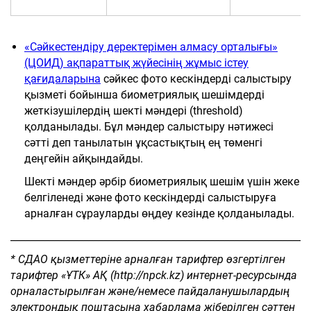
«Сәйкестендіру деректерімен алмасу орталығы»
(ЦОИД) ақпараттық жүйесінің жұмыс істеу
қағидаларына
сәйкес фото кескіндерді салыстыру
қызметі бойынша биометриялық шешімдерді
жеткізушілердің шекті мәндері (threshold)
қолданылады. Бұл мәндер салыстыру нәтижесі
сәтті деп танылатын ұқсастықтың ең төменгі
деңгейін айқындайды.
Шекті мәндер әрбір биометриялық шешім үшін жеке
белгіленеді және фото кескіндерді салыстыруға
арналған сұрауларды өңдеу кезінде қолданылады.
_____________________________________________________________
*
СДАО
қызметтеріне арналған тарифтер өзгертілген
тарифтер «
ҰТ
К» АҚ (http://npck.kz) интернет-ресурсында
орналастырылған және/немесе пайдаланушылардың
электрондық поштасына хабарлама жіберілген сәттен