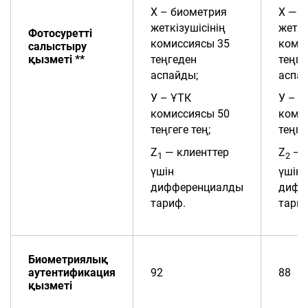
Х – биометрия
Х — 
жеткізушісінің
жеткі
Фотос
уретті
комиссиясы 35
коми
салыстыру
қызметі **
теңгеден
теңге
аспайды;
аспа
У – ҰТК
У – Ұ
комиссиясы 50
коми
теңгеге тең;
теңге
Z
— клиенттер
Z
— 
1
2
үшін
үшін
дифференциалды
дифф
тариф.
тариф
Биометриялық
аутентификация
92
88
қызметі