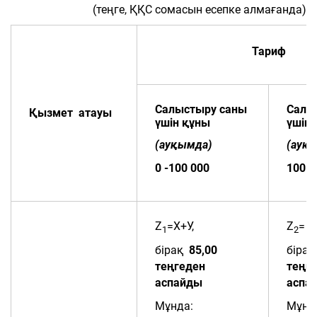
(теңге, ҚҚС сомасын есепке алмағанда)
Тариф
Салыстыру саны
Салы
Қызмет атауы
үшін құны
үшін
(ауқымда)
(ауқ
0 -100 000
100 0
Z
=Х+У,
Z
= Х
1
2
бірақ
85,00
біра
те
ң
ге
ден
те
ң
ге
аспайды
аспа
Мұнда:
Мұнд