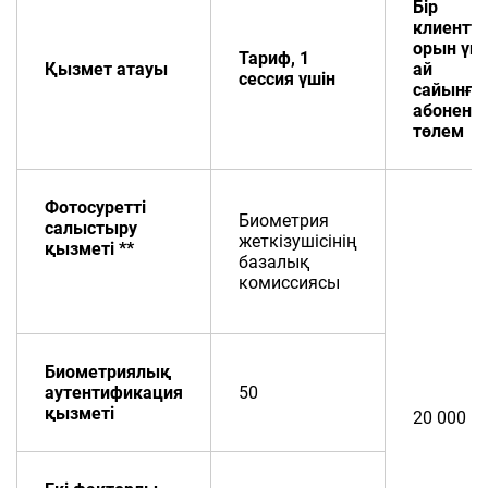
Бір
клиентті
орын үш
Тариф, 1
Қызмет атауы
ай
сессия үшін
сайынғы
абонентт
төлем
Фотос
уретті
Биометрия
салыстыру
жеткізушісінің
қызметі **
базалық
комиссиясы
Биометриялық
аутентификация
50
қызметі
20 000