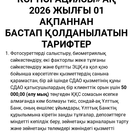
2026 ЖЫЛҒЫ 01
АҚПАННАН
БАСТАП
ҚОЛДАНЫЛАТЫН
ТАРИФТЕР
Фотосуреттерді салыстыру, биометриялық
сәйкестендіру, екі факторлы жеке тұлғаны
сәйкестендіру және бұлтты ЭЦҚ-ға қол қою
бойынша көрсетілген қызметтердің санына
қарамастан, бір ай ішінде СДАО қызметінің құны
СДАО қатысушылардың бір клиенттік орын үшін
50
000,00 (елу мың)
теңгеден ҚҚС сомасын есепке
алмағанда кем болмауы тиіс, сондай-ақ Ұлттық
Банк, оның еншілес ұйымдары, Ұлттық Банктің
құрылымына кіретін заңды тұлғалар, депозиттерге
міндетті кепілдік беру, зейнетақы жарналарын тарту
және зейнетақы төлемдері жөніндегі қызметті