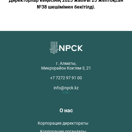
Директорлар кеңесінің 2025 жылғы 25 желтоқсан
№38 шешімімен бекітілді.
г. Алматы,
Микрорайон Коктем-3, 21
+7 7272 97 91 00
info@npck.kz
Сайт
О нас
Корпорация директораты
Корпорация органдары