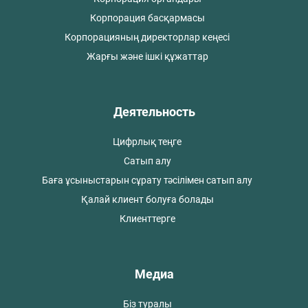
Корпорация басқармасы
Корпорацияның директорлар кеңесі
Жарғы және ішкі құжаттар
Деятельность
Цифрлық теңге
Сатып алу
Баға ұсыныстарын сұрату тәсілімен сатып алу
Қалай клиент болуға болады
Клиенттерге
Медиа
Біз туралы