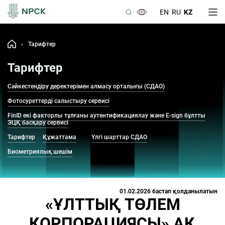
EN
RU
KZ
›
Тарифтер
Тарифтер
Сәйкестендіру деректерімен алмасу орталығы (СДАО)
Фотосуреттерді салыстыру сервисі
FinID екі факторлы тұлғаны аутентификациялау және E-sign бұлтты
ЭЦҚ басқару сервисі
Тарифтер
Құжаттама
Үлгі шарттар СДАО
Биометриялық шешім
01.02.2026 бастап
қолданылатын
«ҰЛТТЫҚ ТӨЛЕМ
КОРПОРАЦИЯСЫ» АҚ