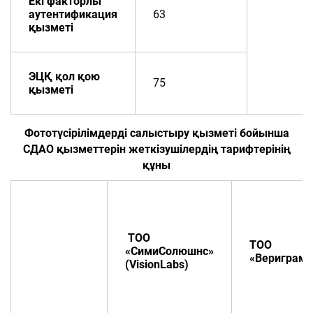
Екі факторлы
аутентификация
63
қызметі
ЭЦҚ қол қою
75
қызметі
Фототүсірілімдерді
салыстыру
қызметі
бойынша
СДАО қызметтерін
жеткізушілердің
тарифтерінің
құны
ТОО
ТОО
«СимиСолюшнс»
«Вериграм»
(VisionLabs)