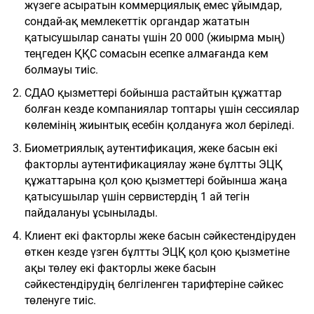
жүзеге асыратын коммерциялық емес ұйымдар,
сондай-ақ мемлекеттік органдар жататын
қатысушылар санаты үшін 20 000 (жиырма мың)
теңгеден ҚҚС сомасын есепке алмағанда кем
болмауы тиіс.
СДАО қызметтері бойынша растайтын құжаттар
болған кезде компаниялар топтары үшін сессиялар
көлемінің жиынтық есебін қолдануға жол беріледі.
Биометриялық аутентификация, жеке басын екі
факторлы аутентификациялау және бұлтты ЭЦҚ
құжаттарына қол қою қызметтері бойынша жаңа
қатысушылар үшін сервистердің 1 ай тегін
пайдалануы ұсынылады.
Клиент екі факторлы жеке басын сәйкестендіруден
өткен кезде үзген бұлтты ЭЦҚ қол қою қызметіне
ақы төлеу екі факторлы жеке басын
сәйкестендірудің белгіленген тарифтеріне сәйкес
төленуге тиіс.