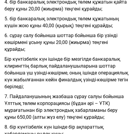
4. бір банкаралық электрондық төлем құжатын қайта
беру құны 20,00 (жиырма) теңгені құрайды;
5. бір банкаралық электрондық төлем құжатының
күшін жою құны 40,00 (қырық) теңгені құрайды;
6. сұрау салу бойынша шоттар бойынша бір үзінді
көшірмені ұсыну құны 20,00 (жиырма) теңгені
құрайды;
Бір күнтізбелік күн ішінде бір мезгілде банкаралық
клирингтің барлық пайдаланушыларына шоттар
бойынша үш үзінді-көшірме, оның ішінде операциялық
күн жабылғаннан кейін финалдық үзінді-көшірме тегін
беріледі;
7. Пайдаланушының жазбаша сұрау салуы бойынша
Ұлттық төлем корпорациясы (бұдан әрі – ҰТК)
мұрағатынан бір электрондық хабарламаны беру
құны 650,00 (алты жүз елу) теңгені құрайды;
8. бір күнтізбелік күн ішінде бір ақпараттық
хабарламаны өңдеу құны: