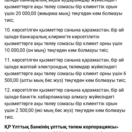
қызметтерге ақы төлеу сомасы бір клиенттік орын
үшін 20 000,00 (жиырма мың) теңгеден кем болмауы
тиіс;
10. көрсетілген қызметтер санына қарамастан, бір ай
ішінде банкаралық клирингте көрсетілетін
қызметтерге ақы төлеу сомасы бір клиент орны үшін
10 000,00 (он мың) теңгеден кем болмауы тиіс;
11. көрсетілген қызметтер санына қарамастан, бір ай
ішінде жаппай электрондық төлемдер жүйесіндегі
қызметтерге ақы төлеу сомасы бір клиент орны үшін 6
500,00 (алты мың бес жүз) теңгеден кем болмауы тиіс;
12. көрсетілген қызметтер санына қарамастан, бір ай
ішінде банктік хабарламалар алмасу жүйесіндегі
қызметтерге ақы төлеу сомасы бір клиенттік орын
үшін 2 500,00 (екі мың бес жүз) теңгеден кем болмауы
тиіс.
ҚР Ұлттық Банкінің ұлттық төлем корпорациясы»