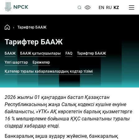
EN
RU
KZ
›
Тарифтер БААЖ
Тарифтер БААЖ
БААЖ
БААЖ қатысушылары
FAQ
Тарифтер БААЖ
Үлгі шарттар
Ережелер
Қателер туралы хабарламалардың кодтар тізімі
2026 жылғы 01 қаңтардан бастап Қазақстан
Республикасының жаңа Салық кодексі күшіне енуіне
байланысты, «ҰТК» АҚ көрсететін барлық қызметтерге
16 % мөлшерлеме бойынша ҚҚС салынатыны туралы
сіздерді хабардар етеді.
Банкаралық ақша аудару жүйесіне, банкаралық