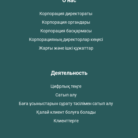
О нас
Корпорация директораты
Корпорация органдары
Корпорация басқармасы
Корпорацияның директорлар кеңесі
Жарғы және ішкі құжаттар
Деятельность
Цифрлық теңге
Сатып алу
Баға ұсыныстарын сұрату тәсілімен сатып алу
Қалай клиент болуға болады
Клиенттерге