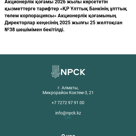
Акционерлік қоғамы 2026 жылы көрсететін
қызметтерге тарифтер «ҚР Ұлттық Банкінің ұлттық
төлем корпорациясы» Акционерлік қоғамының
Директорлар кеңесінің 2025 жылғы 25 желтоқсан
№38 шешімімен бекітілді.
г. Алматы,
Микрорайон Коктем-3, 21
+7 7272 97 91 00
info@npck.kz
Сайт