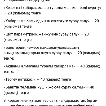
«Кезектегі хабарламалар туралы мәліметтерді сұрату»
— 20 (жиырма) теңге;
«Хабарлама басымдығын өзгертуге сұрау салу» — 20
(жиырма) теңге;
«Шот параметрінің жай-күйіне сұрау салу» — 20
(жиырма) теңге;
«Банктердің немесе пайдаланушылардың
анықтамалықтарын алуға сұрау салу» — 20 (жиырма)
теңге;
«Ақшаны алмағаны туралы хабарлама» — 40 (қырық)
теңге;
«Тергеу нәтижесі» — 40 (қырық) теңге;
«Банктің төлемнің күшін жоюға сұрау салуы» — 40
(қырық) теңге.
9. көрсетілген қызметтер санына қарамастан, бір ай
ішінде банкаралық ақша аударымдар жүйесіндегі