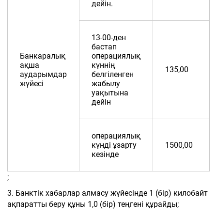
дейін.
13-00-ден
бастап
Банкаралық
операциялық
ақша
күннің
135,00
аударымдар
белгіленген
жүйесі
жабылу
уақытына
дейін
операциялық
күнді ұзарту
1500,00
кезінде
;
3. Банктік хабарлар алмасу жүйесінде 1 (бір) килобайт
ақпаратты беру құны 1,0 (бір) теңгені құрайды;