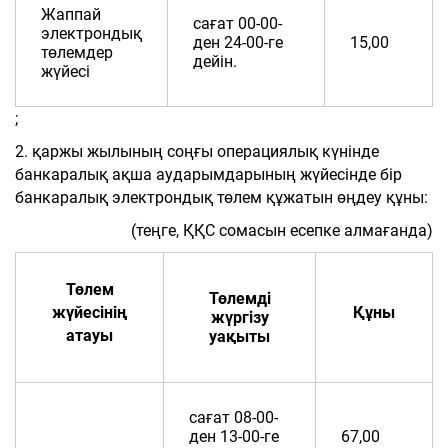
Жаппай
сағат 00-00-
электрондық
ден 24-00-ге
15,00
төлемдер
дейін.
жүйесі
;
2. қаржы жылының соңғы операциялық күнінде
банкаралық ақша аударымдарының жүйесінде бір
банкаралық электрондық төлем құжатын өңдеу құны:
(теңге, ҚҚС сомасын есепке алмағанда)
Төлем
Төлемді
жүйесінің
Құны
жүргізу
атауы
уақыты
сағат 08-00-
ден 13-00-ге
67,00