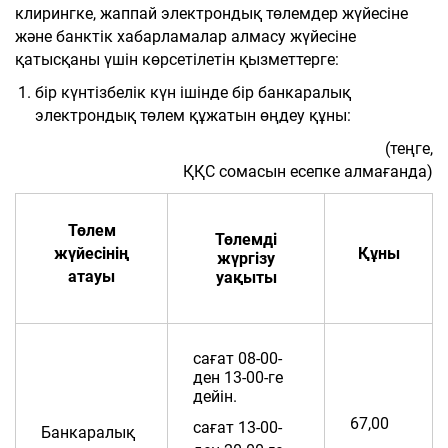
клирингке, жаппай электрондық төлемдер жүйесіне
және банктік хабарламалар алмасу жүйесіне
қатысқаны үшін көрсетілетін қызметтерге:
бір күнтізбелік күн ішінде бір банкаралық
электрондық төлем құжатын өңдеу құны:
(теңге,
ҚҚС сомасын есепке алмағанда)
Төлем
Төлемді
жүйесінің
Құны
жүргізу
атауы
уақыты
сағат 08-00-
ден 13-00-ге
дейін.
67,00
сағат 13-00-
Банкаралық