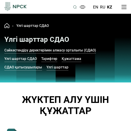
EN
RU
KZ
›
Үлгі шарттар СДАО
Үлгі шарттар СДАО
Сәйкестендіру деректерімен алмасу орталығы (СДАО)
Үлгі шарттар СДАО
Тарифтер
Құжаттама
СДАО қатысушылары
Үлгі шарттар
ЖҮКТЕП АЛУ ҮШІН
ҚҰЖАТТАР