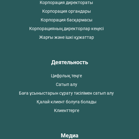
Корпорация директораты
Корпорация органдары
Корпорация басқармасы
Корпорацияның директорлар кеңесі
Жарғы және ішкі құжаттар
Деятельность
Цифрлық теңге
Сатып алу
Баға ұсыныстарын сұрату тәсілімен сатып алу
Қалай клиент болуға болады
Клиенттерге
Медиа