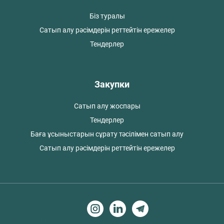
Біз туралы
Сатып алу рәсімдерін реттейтін ережелер
Тендерлер
Закупки
Сатып алу жоспары
Тендерлер
Баға ұсыныстарын сұрату тәсілімен сатып алу
Сатып алу рәсімдерін реттейтін ережелер
Создание сайтов в Алматы