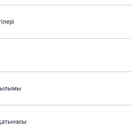
ілері
ұрылымы
қатынасы