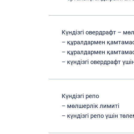
Күндізгі овердрафт – мө
– құралдармен қамтамас
– құралдармен қамтамас
– күндізгі овердрафт үші
Күндізгі репо
– мөлшерлік лимиті
– күндізгі репо үшін төле