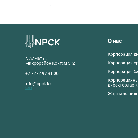
О нас
Корпорация д
г. Алматы,
Корпорация о
Микрорайон Коктем-3, 21
Корпорация б
+7 7272 97 91 00
Корпорациян
info@npck.kz
директорлар к
Сайт
Жарғы және іш