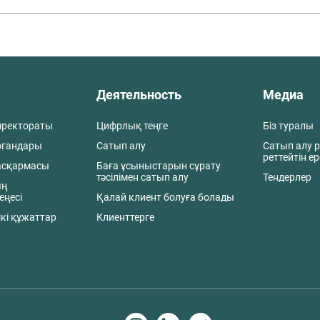
Деятельность
Медиа
иректораты
Цифрлық теңге
Біз туралы
ргандары
Сатып алу
Сатып алу р
реттейтін е
асқармасы
Баға ұсыныстарын сұрату
тәсілімен сатып алу
Тендерлер
ың
еңесі
Қалай клиент болуға болады
кі құжаттар
Клиенттерге