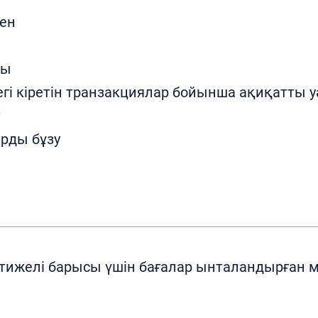
ен
сы
егі кіретін транзакциялар бойынша ақиқатты 
арды бұзу
нәтижелі барысы үшін бағалар ынталандырған 