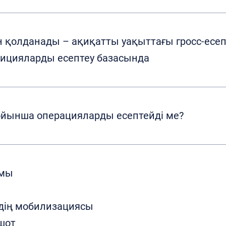
н қолданады – ақиқатты уақыттағы гросс-есеп
зицияларды есептеу базасында
ойынша операцияларды есептейді ме?
ымы
рдің мобилизациясы
шот