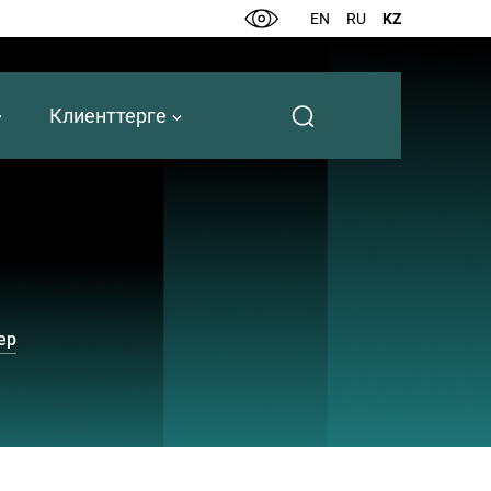
EN
RU
KZ
Клиенттерге
ер