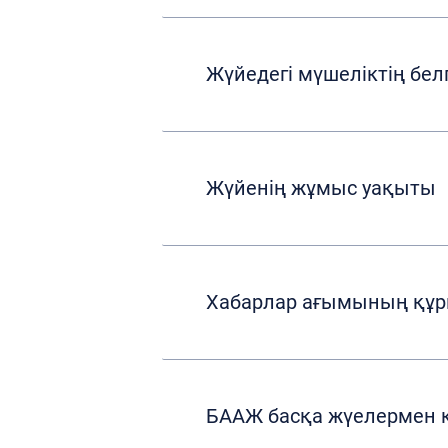
Жүйедегі мүшеліктің белг
Жүйенің жұмыс уақыты
Хабарлар ағымының қ
БААЖ басқа жүелермен 