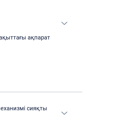
уақыттағы ақпарат
механизмі сияқты