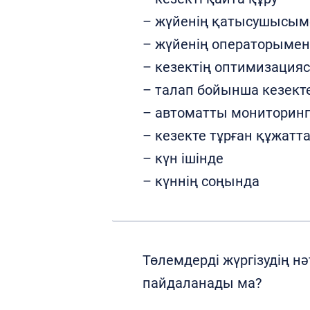
– жүйенің қатысушысым
– жүйенің операторымен
– кезектің оптимизация
– талап бойынша кезект
– автоматты мониторинг
– кезекте тұрған құжатт
– күн ішінде
– күннің соңында
Төлемдерді жүргізудің 
пайдаланады ма?