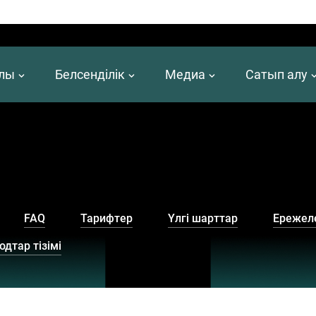
алы
Белсенділік
Медиа
Сатып алу
FAQ
Тарифтер
Үлгі шарттар
Ережел
дтар тізімі