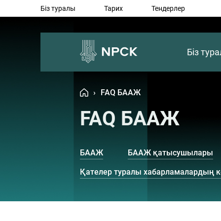
Біз туралы
Тарих
Тендерлер
Біз тур
›
FAQ БААЖ
FAQ БААЖ
БААЖ
БААЖ қатысушылары
Қателер туралы хабарламалардың ко