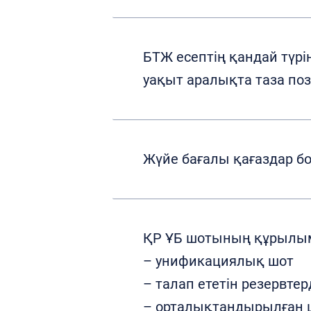
БТЖ есептің қандай түрі
уақыт аралықта таза по
Жүйе бағалы қағаздар б
ҚР ҰБ шотының құрыл
– унификациялық шот
– талап ететін резервте
– орталықтандырылған 