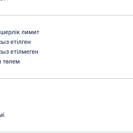
лшерлік лимит
ыз етілген
ыз етілмеген
н төлем
мі