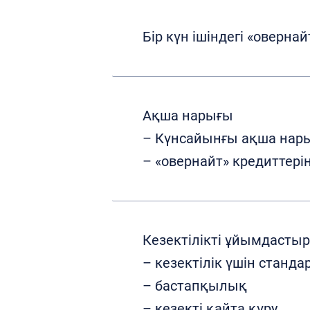
Бір күн ішіндегі «оверна
Ақша нарығы
– Күнсайынғы ақша нар
– «овернайт» кредиттері
Кезектілікті ұйымдастыр
– кезектілік үшін станда
– бастапқылық
– кезекті қайта құру