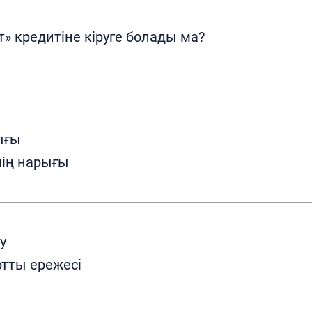
йт» кредитіне кіруге болады ма?
ығы
нің нарығы
у
ртты ережесі