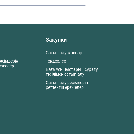
Закупки
Сатып алу жоспары
әсімдерін
Тендерлер
режелер
Баға ұсыныстарын сұрату
тәсілімен сатып алу
Сатып алу рәсімдерін
реттейтін ережелер