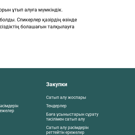
орын ұтып алуға мүмкіндік.
 болды. Спикерлер қазірдің өзінде
сіздіктің болашағын талқылауға
Закупки
Сатып алу жоспары
әсімдерін
Тендерлер
режелер
Баға ұсыныстарын сұрату
тәсілімен сатып алу
Сатып алу рәсімдерін
реттейтін ережелер