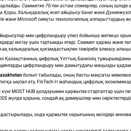
абарлайды. Саммитке 70-тен астам спикерлер, соның ішін
а Қоры, Халықаралық есеп айырысу банкі және Дүниежүзіл
e және Microsoft сияқты технологиялық алпауыттардың өкі
йырысулар мен цифрландыру үлесі бойынша жетекші орынға
дерді енгізу үшін тартымды етеді. Саммит қаржы және т
й-ақ халықаралық қоғамдастықпен тәжірибе алмасу алаңы
күні Қазақстанның цифрлық Ұлттық Банкінің тұжырымдама
ацияларды цифрландыру мен дамытудағы маңызды қадам
Kazakhstan
болып табылады, оның басты мақсаты мемлекет
огқа ықпал ету, FinTech-ті жаһандық цифрлық экономикада
 күні MOST HUB қолдауымен қаржытех-стартаптар үшін питч
,000$ жүлде қорына, сондай-ақ демеушілер мен серіктесте
астырылады, онда қаржытех нарығының өкілдері инновац
-цифрлық қаржы саласындағы нақты шешімдерді талқылауға 