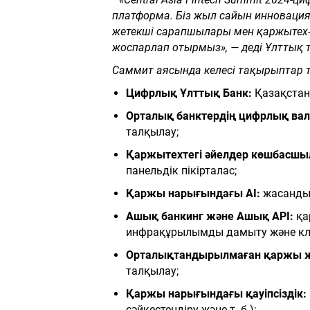
платформа. Біз жыл сайын инновация
жетекші сарапшылары мен
қаржытех-
жоспарлап отырмыз», — деді Ұлттық
Саммит аясында келесі тақырыптар
Цифрлық Ұлттық Банк:
Қазақстан
Орталық банктердің цифрлық ва
талқылау;
Қаржытехтегі әйелдер көшбасш
панельдік пікірталас;
Қаржы нарығындағы AI:
жасанды 
Ашық банкинг және
Ашық API:
қа
инфрақұрылымды дамыту және клие
Орталықтандырылмаған қаржы ж
талқылау;
Қаржы нарығындағы қауіпсіздік:
сәйкестендіру және т. б.);