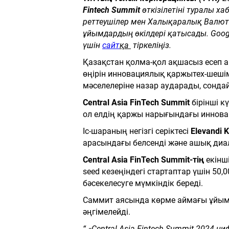
Fintech Summit
өткізілетіні туралы х
реттеушілер мен Халықаралық Валют
ұйымдардың өкілдері қатысады. Googl
үшін
сайт
қа
тіркеліңіз.
Қазақстан қолма-қол ақшасыз есеп а
өңірін инновациялық қаржытех-шешім
мәселелеріне назар аударады, сонда
Central Asia FinTech Summit
бірінші 
ол елдің қаржы нарығындағы иннов
Іс-шараның негізгі серіктесі
Elevandi 
арасындағы белсенді және ашық диал
Central Asia FinTech Summit-тің
екінші
seed кезеңіндегі стартаптар үшін 50
бәсекелесуге мүмкіндік береді.
Саммит аясында көрме аймағы ұйымд
әңгімелейді.
“ «Central Asia Fintech Summit 2024