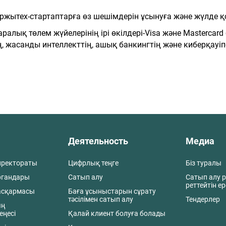
ржытех-стартаптарға өз шешімдерін ұсынуға және жүлде қ
алық төлем жүйелерінің ірі өкілдері-Visa және Mastercard
 жасанды интеллекттің, ашық банкингтің және киберқауіп
Деятельность
Медиа
иректораты
Цифрлық теңге
Біз туралы
ргандары
Сатып алу
Сатып алу р
реттейтін е
асқармасы
Баға ұсыныстарын сұрату
тәсілімен сатып алу
Тендерлер
ың
еңесі
Қалай клиент болуға болады