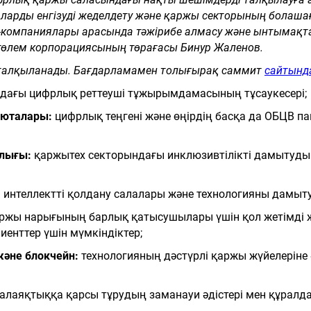
ларды енгізуді жеделдету және қаржы секторының болашағ
компаниялары арасында тәжірибе алмасу және ынтымақта
 төлем корпорациясының төрағасы Бинур Жаленов.
 талқыланады. Бағдарламамен толығырақ саммит
сайтынд
дағы цифрлық реттеуші тұжырымдамасының тұсаукесері;
люталары:
цифрлық теңгені және өңірдің басқа да ОБЦВ п
ылығы:
қаржытех секторындағы инклюзивтілікті дамытуд
интеллектті қолдану салалары және технологияны дамыту 
ржы нарығының барлық қатысушылары үшін қол жетімді 
нттер үшін мүмкіндіктер;
әне блокчейн:
технологияның дәстүрлі қаржы жүйелеріне 
алаяқтыққа қарсы тұрудың заманауи әдістері мен құралд