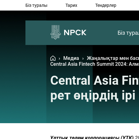
Біз туралы
Тарих
Тендерлер
Біз тур
›
Медиа
›
Жаңалықтар мен бас
Central Asia Fintech Summit 2024: А
Central Asia F
рет өңірдің і
Ұлттық төлем корпорациясы (
ҰТК)
20