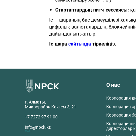
Стартаптардың
питч-сессиясы:
қа
Іс — шараның бас демеушілері халықар
цифрлық валюталардың, блокчейннің,
дайындалып жатыр.
Іс-шара
сайтында
тіркеліңіз.
О нас
Корпорация д
г. Алматы,
Корпорация о
Микрорайон Коктем-3, 21
Корпорация б
+7 7272 97 91 00
Корпорациян
info@npck.kz
директорлар к
Сайт