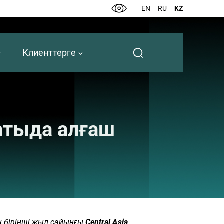
EN
RU
KZ
Клиенттерге
матыда алғаш
н бірінші жыл сайынғы
Central Asia