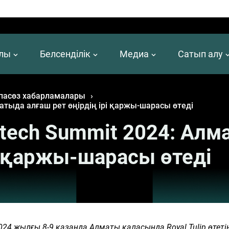
алы
Белсенділік
Медиа
Сатып алу
пасөз хабарламалары
›
лматыда алғаш рет өңірдің ірі қаржы-шарасы өтеді
intech Summit 2024: Ал
рі қаржы-шарасы өтеді
24 жылғы 8-9 қазанда Алматы қаласында Royal Tulip өтеті