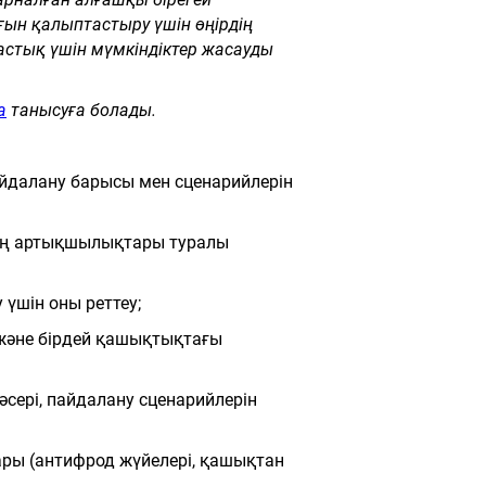
ын қалыптастыру үшін өңірдің
стық үшін мүмкіндіктер жасауды
а
танысуға болады.
айдалану барысы мен сценарийлерін
ың артықшылықтары туралы
үшін оны реттеу;
және бірдей қашықтықтағы
әсері, пайдалану сценарийлерін
ары (антифрод жүйелері, қашықтан