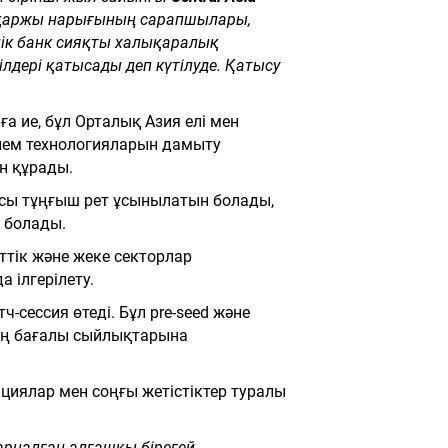
де қаржы нарығының сарапшылары,
ік банк сияқты халықаралық
лдері қатысады деп күтілуде. Қатысу
 ие, бұл Орталық Азия елі мен
өлем технологияларын дамыту
н құрады.
сы тұңғыш рет ұсынылатын болады,
 болады.
тік және жеке секторлар
 ілгерілету.
-сессия өтеді. Бұл pre-seed және
рдің бағалы сыйлықтарына
иялар мен соңғы жетістіктер туралы
арналған алғашқы бірегей