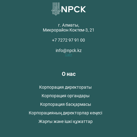
г. Алматы,
Микрорайон Коктем-3, 21
+7 7272 97 91 00
info@npck.kz
Сайт
О нас
Корпорация директораты
Корпорация органдары
Корпорация басқармасы
Корпорацияның директорлар кеңесі
Жарғы және ішкі құжаттар