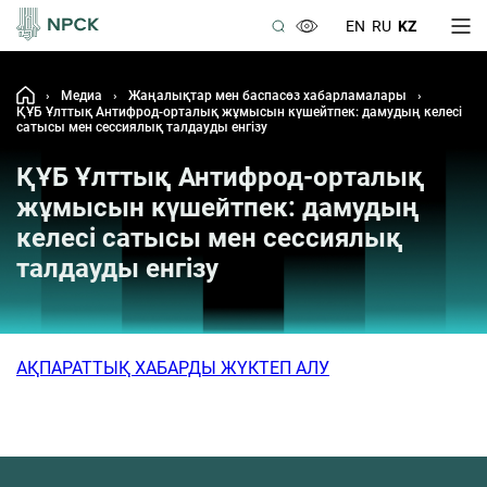
EN
RU
KZ
›
Медиа
›
Жаңалықтар мен баспасөз хабарламалары
›
ҚҰБ Ұлттық Антифрод-орталық жұмысын күшейтпек: дамудың келесі
сатысы мен сессиялық талдауды енгізу
ҚҰБ Ұлттық Антифрод-орталық
жұмысын күшейтпек: дамудың
келесі сатысы мен сессиялық
талдауды енгізу
АҚПАРАТТЫҚ ХАБАРДЫ ЖҮКТЕП АЛУ