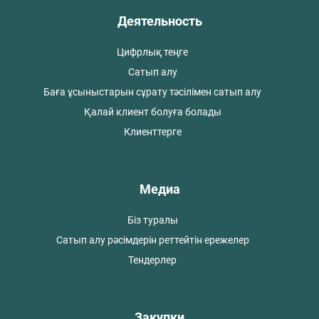
Деятельность
Цифрлық теңге
Сатып алу
Баға ұсыныстарын сұрату тәсілімен сатып алу
Қалай клиент болуға болады
Клиенттерге
Медиа
Біз туралы
Сатып алу рәсімдерін реттейтін ережелер
Тендерлер
Закупки