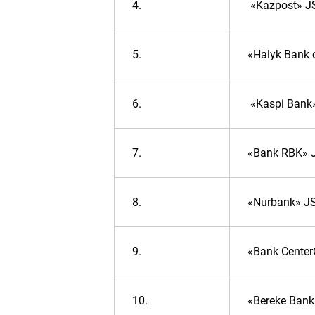
4.
«Kazpost» J
5.
«Halyk Bank 
6.
«Kaspi Bank
7.
«Bank RBK» 
8.
«Nurbank» J
9.
«Bank Center
10.
«Bereke Bank