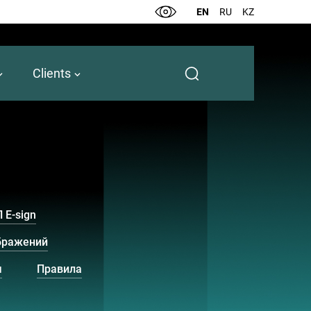
EN
RU
KZ
Clients
 E-sign
ображений
ы
Правила