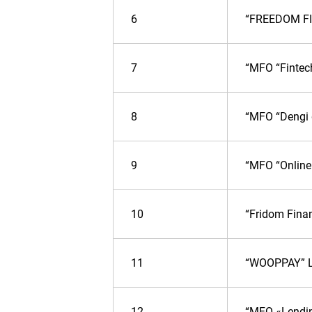
6
“FREEDOM FI
7
“MFO “Fintec
8
“MFO “Dengi 
9
“MFO “Online
10
“Fridom Fina
11
“WOOPPAY” 
12
“MFO «Lendin