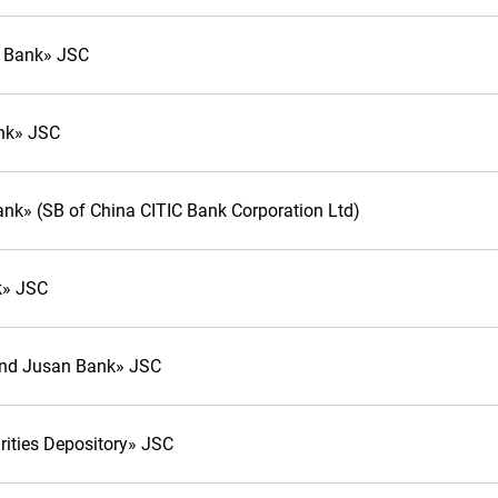
 Bank» JSC
nk» JSC
nk» (SB of China CITIC Bank Corporation Ltd)
k» JSC
land Jusan Bank» JSC
rities Depository» JSC