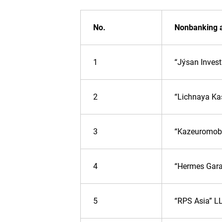
No.
Nonbanking ac
1
“Jýsan Inves
2
“Lichnaya Ka
3
“Kazeuromobi
4
“Hermes Gara
5
“RPS Asia” L