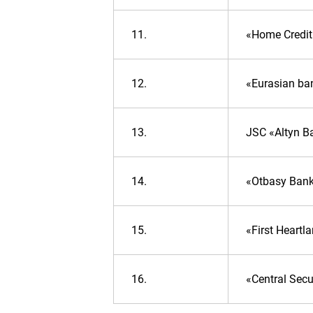
11.
«Home Credit
12.
«Eurasian ba
13.
JSC «Altyn Ba
14.
«Otbasy Ban
15.
«First Heart
16.
«Central Secu