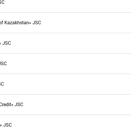
SC
of Kazakhstan» JSC
» JSC
JSC
SC
Credit» JSC
» JSC