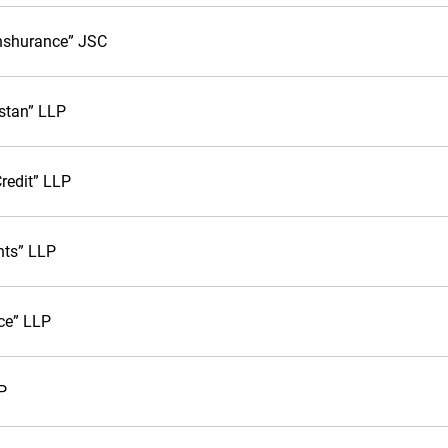
nshurance” JSC
stan” LLP
redit” LLP
ts” LLP
ce” LLP
P