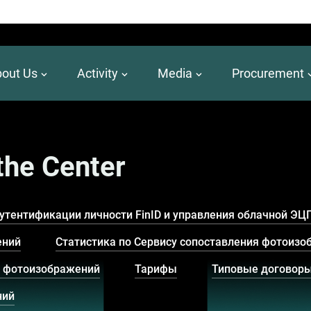
out Us
Activity
Media
Procurement
 the Center
утентификации личности FinID и управления облачной ЭЦП
ений
Статистика по Сервису сопоставления фотоиз
я фотоизображений
Тарифы
Типовые договор
ний