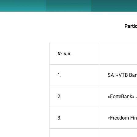
Parti
№ s.n.
1.
SA «VTB Ban
2.
«ForteBank»
3.
«Freedom Fi