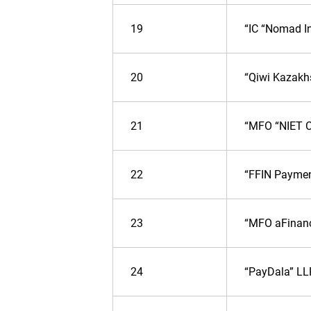
19
“IC “Nomad I
20
“Qiwi Kazakh
21
“MFO “NIET C
22
“FFIN Paymen
23
“MFO aFinan
24
“PayDala” LL