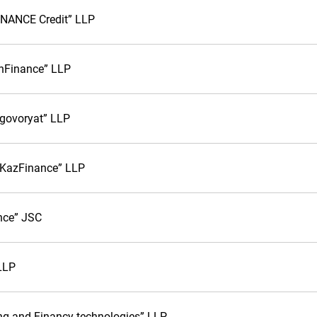
NANCE Credit” LLP
hFinance” LLP
govoryat” LLP
KazFinance” LLP
nce” JSC
LLP
g and Financy technologies” LLP