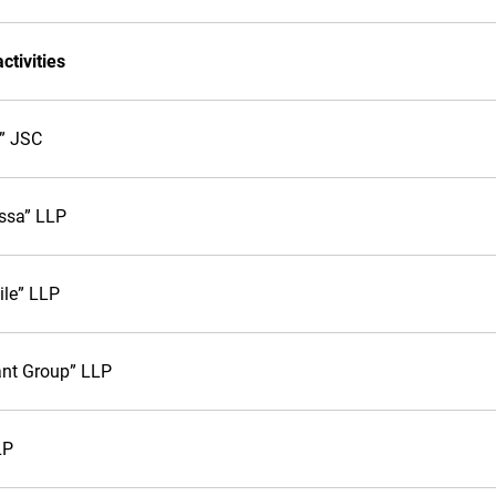
tivities
t” JSC
ssa” LLP
le” LLP
nt Group” LLP
LP