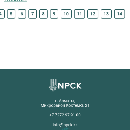
4
5
6
7
8
9
10
11
12
13
14
г. Алматы,
Микрорайон Коктем-3, 21
+7 7272 97 91 00
info@npck.kz
Сайт