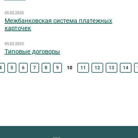
05.02.2025
Межбанковская система платежных
карточек
05.02.2025
Типовые договоры
4
5
6
7
8
9
10
11
12
13
14