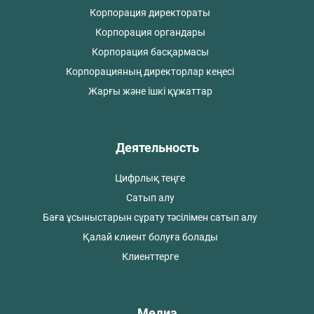
Корпорация директораты
Корпорация органдары
Корпорация басқармасы
Корпорацияның директорлар кеңесі
Жарғы және ішкі құжаттар
Деятельность
Цифрлық теңге
Сатып алу
Баға ұсыныстарын сұрату тәсілімен сатып алу
Қалай клиент болуға болады
Клиенттерге
Медиа