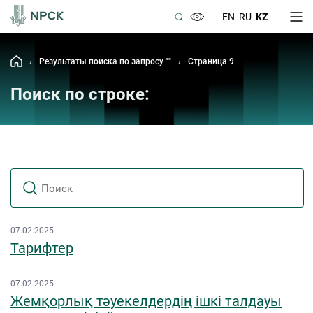
EN
RU
KZ
›
Результаты поиска по запросу ""
›
Страница 9
Поиск по строке:
07.02.2025
Тарифтер
07.02.2025
Жемқорлық тәуекелдердің ішкі талдауы